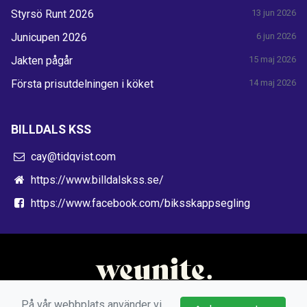
Styrsö Runt 2026
13 jun 2026
Junicupen 2026
6 jun 2026
Jakten pågår
15 maj 2026
Första prisutdelningen i köket
14 maj 2026
BILLDALS KSS
cay@tidqvist.com
https://www.billdalskss.se/
https://www.facebook.com/biksskappsegling
På vår webbplats använder vi