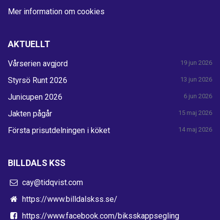
Mer information om cookies
AKTUELLT
Vårserien avgjord
19 jun 2026
Styrsö Runt 2026
13 jun 2026
Junicupen 2026
6 jun 2026
Jakten pågår
15 maj 2026
Första prisutdelningen i köket
14 maj 2026
BILLDALS KSS
cay@tidqvist.com
https://www.billdalskss.se/
https://www.facebook.com/biksskappsegling