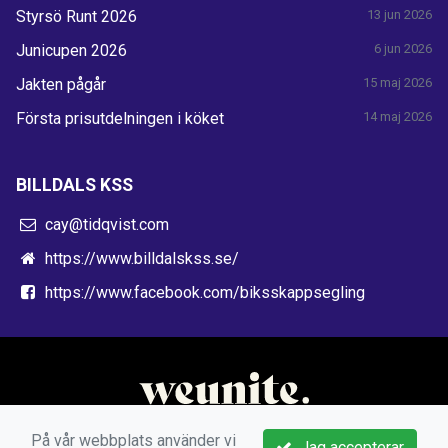
Styrsö Runt 2026
13 jun 2026
Junicupen 2026
6 jun 2026
Jakten pågår
15 maj 2026
Första prisutdelningen i köket
14 maj 2026
BILLDALS KSS
cay@tidqvist.com
https://www.billdalskss.se/
https://www.facebook.com/biksskappsegling
På vår webbplats använder vi
Jag accepterar