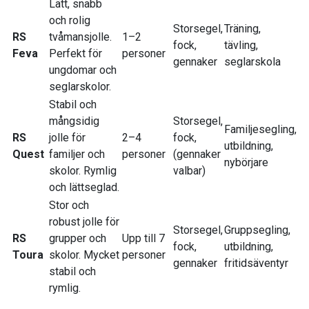
Lätt, snabb
och rolig
Storsegel,
Träning,
RS
tvåmansjolle.
1–2
fock,
tävling,
Feva
Perfekt för
personer
gennaker
seglarskola
ungdomar och
seglarskolor.
Stabil och
mångsidig
Storsegel,
Familjesegling,
RS
jolle för
2–4
fock,
utbildning,
Quest
familjer och
personer
(gennaker
nybörjare
skolor. Rymlig
valbar)
och lättseglad.
Stor och
robust jolle för
Storsegel,
Gruppsegling,
RS
grupper och
Upp till 7
fock,
utbildning,
Toura
skolor. Mycket
personer
gennaker
fritidsäventyr
stabil och
rymlig.