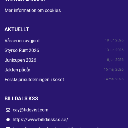
Mer information om cookies
AKTUELLT
Vårserien avgjord
19 jun 2026
Styrsö Runt 2026
13 jun 2026
Junicupen 2026
6 jun 2026
Jakten pågår
15 maj 2026
Första prisutdelningen i köket
14 maj 2026
BILLDALS KSS
cay@tidqvist.com
https://www.billdalskss.se/