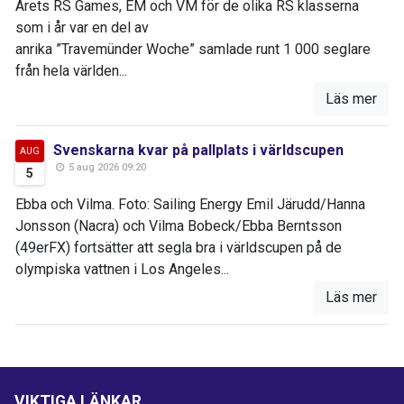
Årets RS Games, EM och VM för de olika RS klasserna
som i år var en del av
anrika ”Travemünder Woche” samlade runt 1 000 seglare
från hela världen...
Läs mer
Svenskarna kvar på pallplats i världscupen
AUG
5 aug 2026 09:20
5
Ebba och Vilma. Foto: Sailing Energy Emil Järudd/Hanna
Jonsson (Nacra) och Vilma Bobeck/Ebba Berntsson
(49erFX) fortsätter att segla bra i världscupen på de
olympiska vattnen i Los Angeles...
Läs mer
VIKTIGA LÄNKAR