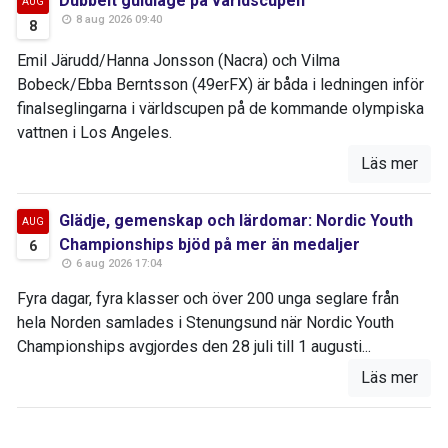
Dubbelt guldläge på världscupen
AUG
8 aug 2026 09:40
8
Emil Järudd/Hanna Jonsson (Nacra) och Vilma
Bobeck/Ebba Berntsson (49erFX) är båda i ledningen inför
finalseglingarna i världscupen på de kommande olympiska
vattnen i Los Angeles.
Läs mer
Glädje, gemenskap och lärdomar: Nordic Youth
AUG
Championships bjöd på mer än medaljer
6
6 aug 2026 17:04
Fyra dagar, fyra klasser och över 200 unga seglare från
hela Norden samlades i Stenungsund när Nordic Youth
Championships avgjordes den 28 juli till 1 augusti...
Läs mer