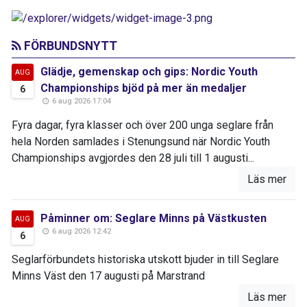
FÖRBUNDSNYTT
Glädje, gemenskap och gips: Nordic Youth
AUG
Championships bjöd på mer än medaljer
6
6 aug 2026 17:04
Fyra dagar, fyra klasser och över 200 unga seglare från
hela Norden samlades i Stenungsund när Nordic Youth
Championships avgjordes den 28 juli till 1 augusti...
Läs mer
Påminner om: Seglare Minns på Västkusten
AUG
6 aug 2026 12:42
6
Seglarförbundets historiska utskott bjuder in till Seglare
Minns Väst den 17 augusti på Marstrand
Läs mer