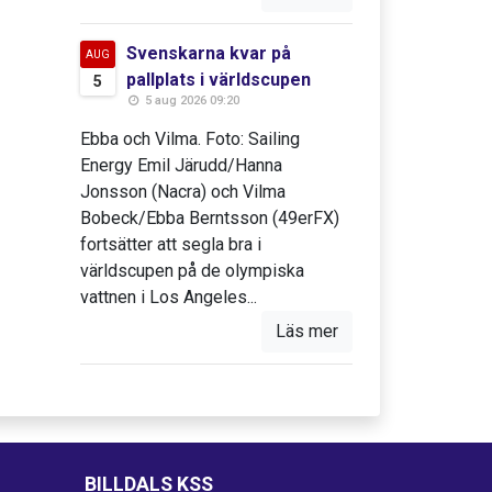
Svenskarna kvar på
AUG
pallplats i världscupen
5
5 aug 2026 09:20
Ebba och Vilma. Foto: Sailing
Energy Emil Järudd/Hanna
Jonsson (Nacra) och Vilma
Bobeck/Ebba Berntsson (49erFX)
fortsätter att segla bra i
världscupen på de olympiska
vattnen i Los Angeles...
Läs mer
BILLDALS KSS