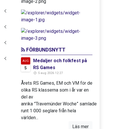
FÖRBUNDSNYTT
Medaljer och folkfest på
AUG
RS Games
5
5 aug 2026 12:27
Årets RS Games, EM och VM för de
olika RS klasserna som i år var en
del av
anrika ”Travemünder Woche” samlade
runt 1 000 seglare från hela
världen...
Läs mer