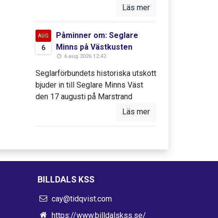
Läs mer
Påminner om: Seglare
AUG
Minns på Västkusten
6
6 aug 2026 12:42
Seglarförbundets historiska utskott
bjuder in till Seglare Minns Väst
den 17 augusti på Marstrand
Läs mer
BILLDALS KSS
cay@tidqvist.com
https://www.billdalskss.se/