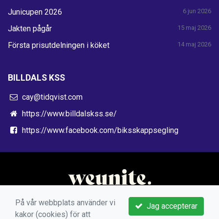
Junicupen 2026
6 jun 2026
Jakten pågår
15 maj 2026
Första prisutdelningen i köket
14 maj 2026
BILLDALS KSS
cay@tidqvist.com
https://www.billdalskss.se/
https://www.facebook.com/biksskappsegling
På vår webbplats använder vi
Jag accepterar
kakor (cookies) för att