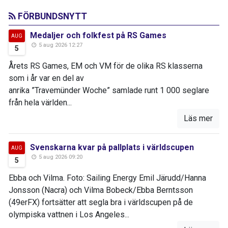
FÖRBUNDSNYTT
Medaljer och folkfest på RS Games
AUG
5 aug 2026 12:27
5
Årets RS Games, EM och VM för de olika RS klasserna
som i år var en del av
anrika ”Travemünder Woche” samlade runt 1 000 seglare
från hela världen...
Läs mer
Svenskarna kvar på pallplats i världscupen
AUG
5 aug 2026 09:20
5
Ebba och Vilma. Foto: Sailing Energy Emil Järudd/Hanna
Jonsson (Nacra) och Vilma Bobeck/Ebba Berntsson
(49erFX) fortsätter att segla bra i världscupen på de
olympiska vattnen i Los Angeles...