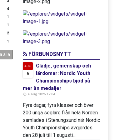
3
4
1
1
2
1
FÖRBUNDSNYTT
a alla
Glädje, gemenskap och
AUG
lärdomar: Nordic Youth
6
Championships bjöd på
mer än medaljer
6 aug 2026 17:04
Fyra dagar, fyra klasser och över
200 unga seglare från hela Norden
samlades i Stenungsund när Nordic
Youth Championships avgjordes
den 28 juli till 1 augusti...