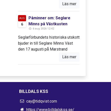
Läs mer
Påminner om: Seglare
AUG
Minns på Västkusten
6
6 aug 2026 12:42
Seglarförbundets historiska utskott
bjuder in till Seglare Minns Väst
den 17 augusti på Marstrand
Läs mer
BILLDALS KSS
cay@tidqvist.com
https://www.billdalskss.se/