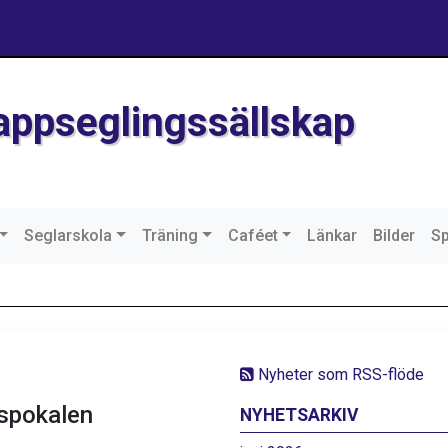
Kappseglingssällskap
Seglarskola
Träning
Caféet
Länkar
Bilder
S
Nyheter som RSS-flöde
lspokalen
NYHETSARKIV