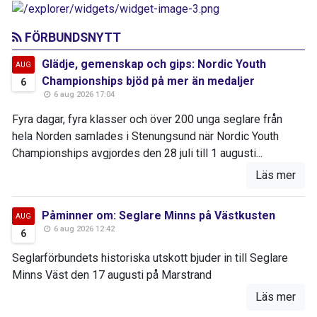
FÖRBUNDSNYTT
Glädje, gemenskap och gips: Nordic Youth
AUG
Championships bjöd på mer än medaljer
6
6 aug 2026 17:04
Fyra dagar, fyra klasser och över 200 unga seglare från
hela Norden samlades i Stenungsund när Nordic Youth
Championships avgjordes den 28 juli till 1 augusti...
Läs mer
Påminner om: Seglare Minns på Västkusten
AUG
6 aug 2026 12:42
6
Seglarförbundets historiska utskott bjuder in till Seglare
Minns Väst den 17 augusti på Marstrand
Läs mer