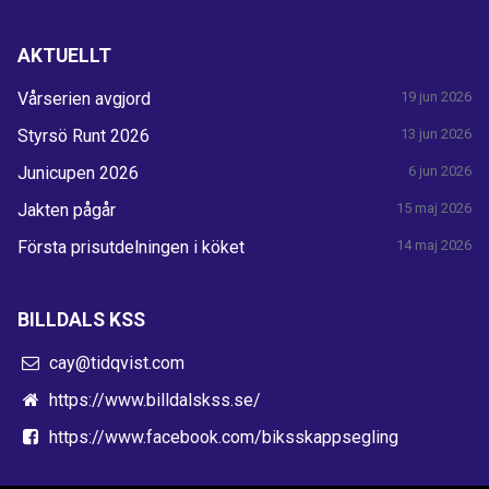
AKTUELLT
Vårserien avgjord
19 jun 2026
Styrsö Runt 2026
13 jun 2026
Junicupen 2026
6 jun 2026
Jakten pågår
15 maj 2026
Första prisutdelningen i köket
14 maj 2026
BILLDALS KSS
cay@tidqvist.com
https://www.billdalskss.se/
https://www.facebook.com/biksskappsegling