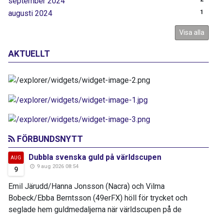
september 2024
augusti 2024
1
Visa alla
AKTUELLT
FÖRBUNDSNYTT
Dubbla svenska guld på världscupen
AUG
9 aug 2026 08:54
9
Emil Järudd/Hanna Jonsson (Nacra) och Vilma
Bobeck/Ebba Berntsson (49erFX) höll för trycket och
seglade hem guldmedaljerna när världscupen på de