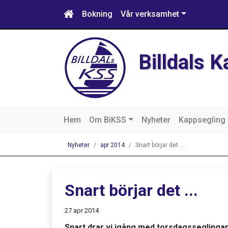
Bokning
Vår verksamhet
Billdals 
Hem
Om BiKSS
Nyheter
Kappsegling
Nyheter
apr 2014
Snart börjar det ...
Snart börjar det ...
27 apr 2014
Snart drar vi igång med torsdagsseglingar