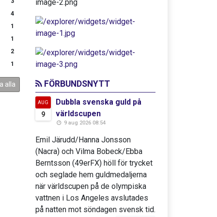
3
4
1
1
2
1
FÖRBUNDSNYTT
a alla
Dubbla svenska guld på
AUG
världscupen
9
9 aug 2026 08:54
Emil Järudd/Hanna Jonsson
(Nacra) och Vilma Bobeck/Ebba
Berntsson (49erFX) höll för trycket
och seglade hem guldmedaljerna
när världscupen på de olympiska
vattnen i Los Angeles avslutades
på natten mot söndagen svensk tid.