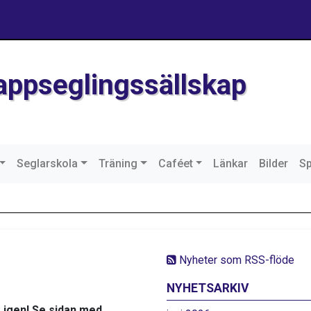
Kappseglingssällskap
Seglarskola
Träning
Caféet
Länkar
Bilder
S
Nyheter som RSS-flöde
NYHETSARKIV
 igen! Se sidan med