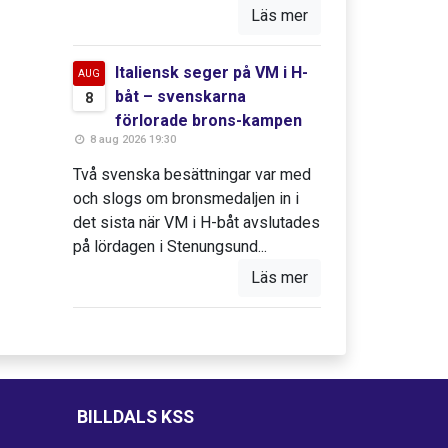
Läs mer
Italiensk seger på VM i H-
AUG
båt – svenskarna
8
förlorade brons-kampen
8 aug 2026 19:30
Två svenska besättningar var med
och slogs om bronsmedaljen in i
det sista när VM i H-båt avslutades
på lördagen i Stenungsund...
Läs mer
BILLDALS KSS