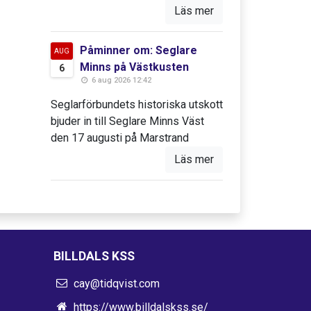
Läs mer
Påminner om: Seglare
AUG
Minns på Västkusten
6
6 aug 2026 12:42
Seglarförbundets historiska utskott
bjuder in till Seglare Minns Väst
den 17 augusti på Marstrand
Läs mer
BILLDALS KSS
cay@tidqvist.com
https://www.billdalskss.se/