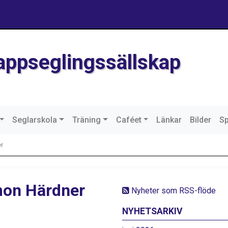
Kappseglingssällskap
Seglarskola
Träning
Caféet
Länkar
Bilder
S
er
imon Härdner
Nyheter som RSS-flöde
NYHETSARKIV