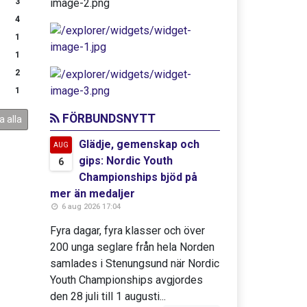
3
4
1
1
2
1
FÖRBUNDSNYTT
a alla
Glädje, gemenskap och
AUG
gips: Nordic Youth
6
Championships bjöd på
mer än medaljer
6 aug 2026 17:04
Fyra dagar, fyra klasser och över
200 unga seglare från hela Norden
samlades i Stenungsund när Nordic
Youth Championships avgjordes
den 28 juli till 1 augusti...