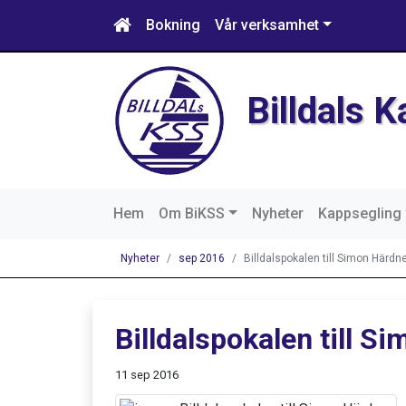
Bokning
Vår verksamhet
Billdals 
Hem
Om BiKSS
Nyheter
Kappsegling
Nyheter
sep 2016
Billdalspokalen till Simon Härdn
Billdalspokalen till S
11 sep 2016